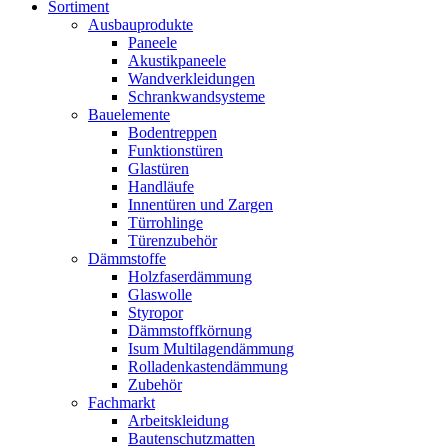
Sortiment
Ausbauprodukte
Paneele
Akustikpaneele
Wandverkleidungen
Schrankwandsysteme
Bauelemente
Bodentreppen
Funktionstüren
Glastüren
Handläufe
Innentüren und Zargen
Türrohlinge
Türenzubehör
Dämmstoffe
Holzfaserdämmung
Glaswolle
Styropor
Dämmstoffkörnung
Isum Multilagendämmung
Rolladenkastendämmung
Zubehör
Fachmarkt
Arbeitskleidung
Bautenschutzmatten