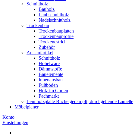
Schnittholz
Bauholz
Laubschnittholz
Nadelschnittholz
Trockenbau
Trockenbauplatten
Trockenbauprofile
Trockenestrich
Zubehör
Auslaufartikel
Schnittholz
Hobelware
Dämmstoffe
Bauelemente
Innenausbau
Fußböden
Holz im Garten
Fachmarkt
Leimholzplatte Buche gedämpft, durchgehende Lamelle
Möbelplaner
Konto
Einstellungen