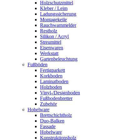
Holzschutzmittel
Kleber / Leim
Ladungssicherung
Montagekeile
Rauchwarnmelder
Restholz
Silikon / Acryl
Streumittel
Eisenwaren
Werkstatt
Gartenbeleuchtung
Fußböden
Fertigparkett
Korkboden
Laminatboden
Holzboden
Vinyl-/Designboden
Fußbodenbretter
Zubehör
Hobelware
Brettschichtholz
Duo-Balken
Fassade
Hobelware
Konstruktionsholz