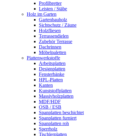
Profilbretter
Leisten / Stäbe
Holz im Garten
Gartenbauholz
Sichtschutz / Zäune
Holzfliesen
Terrassendielen
Zubehör Terrasse
Dachrinnen
Möbelpaletten
Plattenwerkstoffe
Arbeitsplatten
Designplatten
Fensterbänke
HPL-Platten
Kanten
Kunststoffplatten
Massivholzplatten
MDF/HDF
OSB / ESB
Spanplatten beschichtet
Spanplatten furniert
Spanplatten roh
Sperrholz
Tischlerplatten