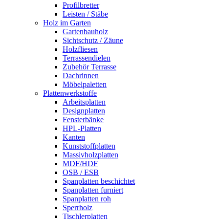
Profilbretter
Leisten / Stäbe
Holz im Garten
Gartenbauholz
Sichtschutz / Zäune
Holzfliesen
Terrassendielen
Zubehör Terrasse
Dachrinnen
Möbelpaletten
Plattenwerkstoffe
Arbeitsplatten
Designplatten
Fensterbänke
HPL-Platten
Kanten
Kunststoffplatten
Massivholzplatten
MDF/HDF
OSB / ESB
Spanplatten beschichtet
Spanplatten furniert
Spanplatten roh
Sperrholz
Tischlerplatten