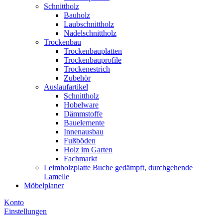
Schnittholz
Bauholz
Laubschnittholz
Nadelschnittholz
Trockenbau
Trockenbauplatten
Trockenbauprofile
Trockenestrich
Zubehör
Auslaufartikel
Schnittholz
Hobelware
Dämmstoffe
Bauelemente
Innenausbau
Fußböden
Holz im Garten
Fachmarkt
Leimholzplatte Buche gedämpft, durchgehende
Lamelle
Möbelplaner
Konto
Einstellungen