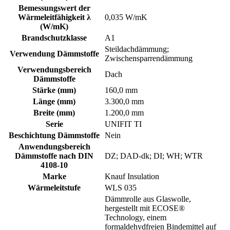
Bemessungswert der
Wärmeleitfähigkeit λ
0,035 W/mK
(W/mK)
Brandschutzklasse
A1
Steildachdämmung;
Verwendung Dämmstoffe
Zwischensparrendämmung
Verwendungsbereich
Dach
Dämmstoffe
Stärke (mm)
160,0 mm
Länge (mm)
3.300,0 mm
Breite (mm)
1.200,0 mm
Serie
UNIFIT TI
Beschichtung Dämmstoffe
Nein
Anwendungsbereich
Dämmstoffe nach DIN
DZ; DAD-dk; DI; WH; WTR
4108-10
Marke
Knauf Insulation
Wärmeleitstufe
WLS 035
Dämmrolle aus Glaswolle,
hergestellt mit ECOSE®
Technology, einem
formaldehydfreien Bindemittel auf