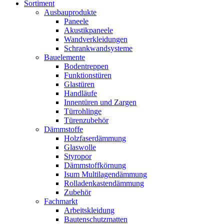
Sortiment
Ausbauprodukte
Paneele
Akustikpaneele
Wandverkleidungen
Schrankwandsysteme
Bauelemente
Bodentreppen
Funktionstüren
Glastüren
Handläufe
Innentüren und Zargen
Türrohlinge
Türenzubehör
Dämmstoffe
Holzfaserdämmung
Glaswolle
Styropor
Dämmstoffkörnung
Isum Multilagendämmung
Rolladenkastendämmung
Zubehör
Fachmarkt
Arbeitskleidung
Bautenschutzmatten