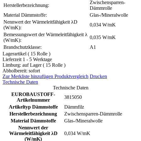
Zwischensparren-
Herstellerbezeichnung:
Dämmrolle
Material Dämmstoffe:
Glas-/Mineralwolle
Nennwert der Wärmeleitfähigkeit λD
0,034 W/mK
(W/mK):
Bemessungswert der Wärmeleitfähigkeit λ
0,035 W/mK
(W/mK):
Brandschutzklasse:
A1
Lagerartikel ( 15 Rolle )
Lieferzeit 1 - 5 Werktage
Limburg: auf Lager ( 15 Rolle )
Abholbereit: sofort
Zur Merkliste hinzufügen
Produktvergleich
Drucken
Technische Daten
Technische Daten
EUROBAUSTOFF-
3815050
Artikelnummer
Artikeltyp Dämmstoffe
Dämmfilz
Herstellerbezeichnung
Zwischensparren-Dämmrolle
Material Dämmstoffe
Glas-/Mineralwolle
Nennwert der
Wärmeleitfähigkeit λD
0,034 W/mK
(W/mK)