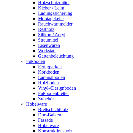
Holzschutzmittel
Kleber / Leim
Ladungssicherung
Montagekeile
Rauchwarnmelder
Restholz
Silikon / Acryl
Streumittel
Eisenwaren
Werkstatt
Gartenbeleuchtung
Fußböden
Fertigparkett
Korkboden
Laminatboden
Holzboden
Vinyl-/Designboden
Fußbodenbretter
Zubehör
Hobelware
Brettschichtholz
Duo-Balken
Fassade
Hobelware
Konstruktionsholz