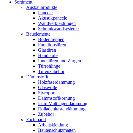
Sortiment
Ausbauprodukte
Paneele
Akustikpaneele
Wandverkleidungen
Schrankwandsysteme
Bauelemente
Bodentreppen
Funktionstüren
Glastüren
Handläufe
Innentüren und Zargen
Türrohlinge
Türenzubehör
Dämmstoffe
Holzfaserdämmung
Glaswolle
Styropor
Dämmstoffkörnung
Isum Multilagendämmung
Rolladenkastendämmung
Zubehör
Fachmarkt
Arbeitskleidung
Bautenschutzmatten