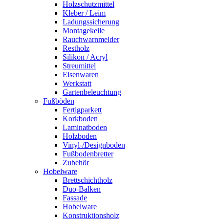
Holzschutzmittel
Kleber / Leim
Ladungssicherung
Montagekeile
Rauchwarnmelder
Restholz
Silikon / Acryl
Streumittel
Eisenwaren
Werkstatt
Gartenbeleuchtung
Fußböden
Fertigparkett
Korkboden
Laminatboden
Holzboden
Vinyl-/Designboden
Fußbodenbretter
Zubehör
Hobelware
Brettschichtholz
Duo-Balken
Fassade
Hobelware
Konstruktionsholz