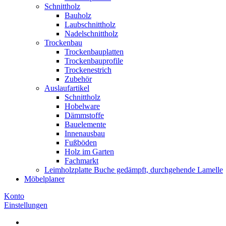
Schnittholz
Bauholz
Laubschnittholz
Nadelschnittholz
Trockenbau
Trockenbauplatten
Trockenbauprofile
Trockenestrich
Zubehör
Auslaufartikel
Schnittholz
Hobelware
Dämmstoffe
Bauelemente
Innenausbau
Fußböden
Holz im Garten
Fachmarkt
Leimholzplatte Buche gedämpft, durchgehende Lamelle
Möbelplaner
Konto
Einstellungen