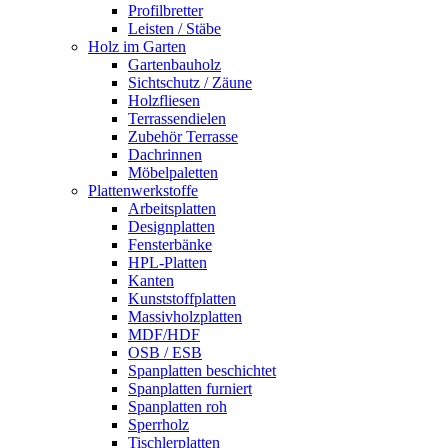
Profilbretter
Leisten / Stäbe
Holz im Garten
Gartenbauholz
Sichtschutz / Zäune
Holzfliesen
Terrassendielen
Zubehör Terrasse
Dachrinnen
Möbelpaletten
Plattenwerkstoffe
Arbeitsplatten
Designplatten
Fensterbänke
HPL-Platten
Kanten
Kunststoffplatten
Massivholzplatten
MDF/HDF
OSB / ESB
Spanplatten beschichtet
Spanplatten furniert
Spanplatten roh
Sperrholz
Tischlerplatten