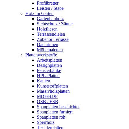
Profilbretter
Leisten / Stäbe
Holz im Garten
Gartenbauholz
Sichtschutz / Zäune
Holzfliesen
Terrassendielen
Zubehör Terrasse
Dachrinnen
Möbelpaletten
Plattenwerkstoffe
Arbeitsplatten
Designplatten
Fensterbänke
HPL-Platten
Kanten
Kunststoffplatten
Massivholzplatten
MDF/HDF
OSB / ESB
Spanplatten beschichtet
Spanplatten furniert
Spanplatten roh
Sperrholz
Tischlerplatten