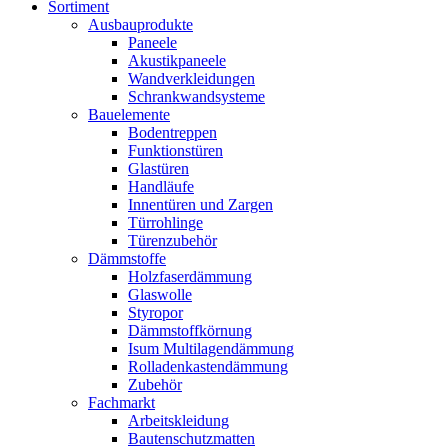
Sortiment
Ausbauprodukte
Paneele
Akustikpaneele
Wandverkleidungen
Schrankwandsysteme
Bauelemente
Bodentreppen
Funktionstüren
Glastüren
Handläufe
Innentüren und Zargen
Türrohlinge
Türenzubehör
Dämmstoffe
Holzfaserdämmung
Glaswolle
Styropor
Dämmstoffkörnung
Isum Multilagendämmung
Rolladenkastendämmung
Zubehör
Fachmarkt
Arbeitskleidung
Bautenschutzmatten