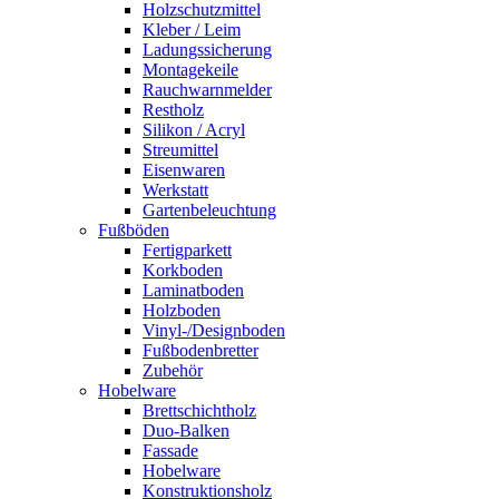
Holzschutzmittel
Kleber / Leim
Ladungssicherung
Montagekeile
Rauchwarnmelder
Restholz
Silikon / Acryl
Streumittel
Eisenwaren
Werkstatt
Gartenbeleuchtung
Fußböden
Fertigparkett
Korkboden
Laminatboden
Holzboden
Vinyl-/Designboden
Fußbodenbretter
Zubehör
Hobelware
Brettschichtholz
Duo-Balken
Fassade
Hobelware
Konstruktionsholz