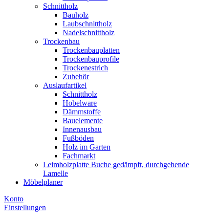
Schnittholz
Bauholz
Laubschnittholz
Nadelschnittholz
Trockenbau
Trockenbauplatten
Trockenbauprofile
Trockenestrich
Zubehör
Auslaufartikel
Schnittholz
Hobelware
Dämmstoffe
Bauelemente
Innenausbau
Fußböden
Holz im Garten
Fachmarkt
Leimholzplatte Buche gedämpft, durchgehende
Lamelle
Möbelplaner
Konto
Einstellungen